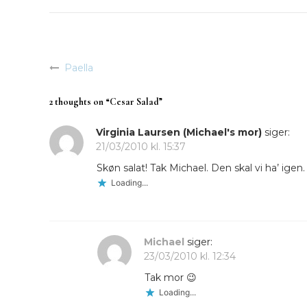
Paella
Indlægsnavigation
2 thoughts on “
Cesar Salad
”
Virginia Laursen (Michael's mor)
siger:
21/03/2010 kl. 15:37
Skøn salat! Tak Michael. Den skal vi ha’ igen.
Loading...
Michael
siger:
23/03/2010 kl. 12:34
Tak mor 😉
Loading...