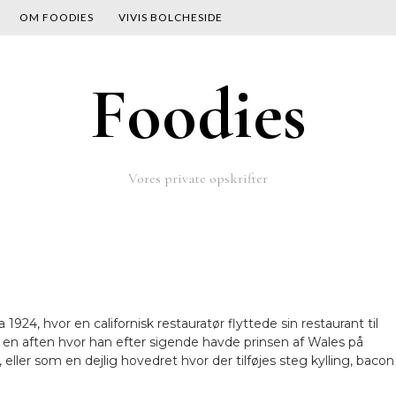
OM FOODIES
VIVIS BOLCHESIDE
Foodies
Vores private opskrifter
4, hvor en californisk restauratør flyttede sin restaurant til
 en aften hvor han efter sigende havde prinsen af Wales på
ller som en dejlig hovedret hvor der tilføjes steg kylling, bacon