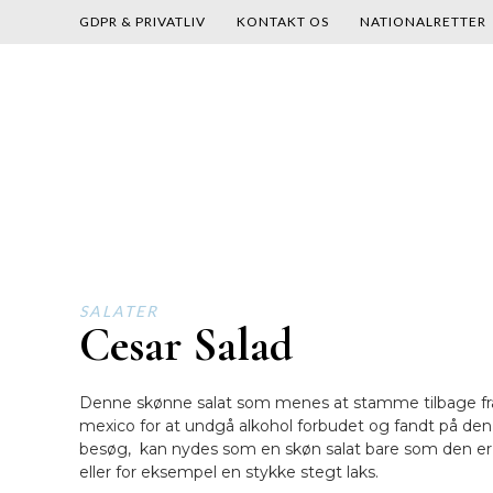
GDPR & PRIVATLIV
KONTAKT OS
NATIONALRETTER
Skip
to
content
SALATER
Cesar Salad
Denne skønne salat som menes at stamme tilbage fra 192
mexico for at undgå alkohol forbudet og fandt på den
besøg, kan nydes som en skøn salat bare som den er, e
eller for eksempel en stykke stegt laks.