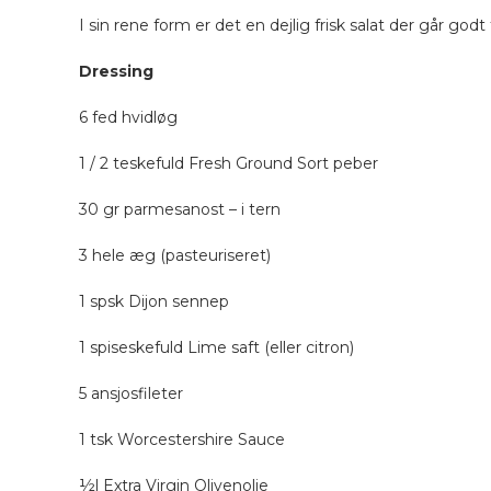
I sin rene form er det en dejlig frisk salat der går godt 
Dressing
6 fed hvidløg
1 / 2 teskefuld Fresh Ground Sort peber
30 gr parmesanost – i tern
3 hele æg (pasteuriseret)
1 spsk Dijon sennep
1 spiseskefuld Lime saft (eller citron)
5 ansjosfileter
1 tsk Worcestershire Sauce
½l Extra Virgin Olivenolie