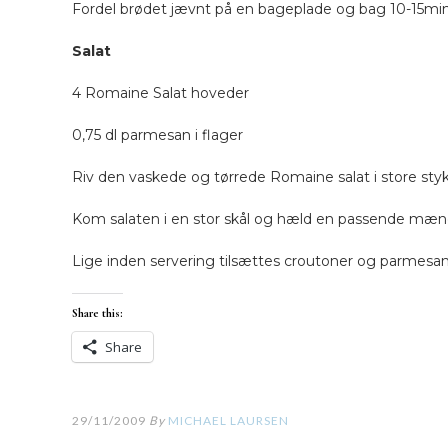
Fordel brødet jævnt på en bageplade og bag 10-15min til
Salat
4 Romaine Salat hoveder
0,75 dl parmesan i flager
Riv den vaskede og tørrede Romaine salat i store styk
Kom salaten i en stor skål og hæld en passende mæn
Lige inden servering tilsættes croutoner og parmesan 
Share this:
Share
29/11/2009
By
MICHAEL LAURSEN