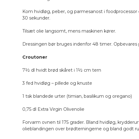
Kom hvidløg, peber, og parmesanost i foodprocessor og 
30 sekunder.
Tilsæt olie langsomt, mens maskinen kører.
Dressingen bør bruges indenfor 48 timer. Opbevares p
Croutoner
7½ dl hvidt brød skåret i 1½ cm tern
3 fed hvidløg – pillede og knuste
1 tsk blandede urter (timian, basilikum og oregano)
0,75 dl Extra Virgin Olivenolie
Forvarm ovnen til 175 grader. Bland hvidløg, krydderurte
olieblandingen over brødterningerne og bland godt ru