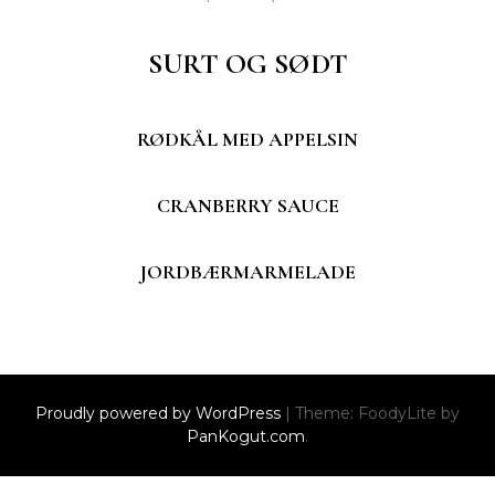
SURT OG SØDT
RØDKÅL MED APPELSIN
CRANBERRY SAUCE
JORDBÆRMARMELADE
Proudly powered by WordPress
|
Theme: FoodyLite by
PanKogut.com
.