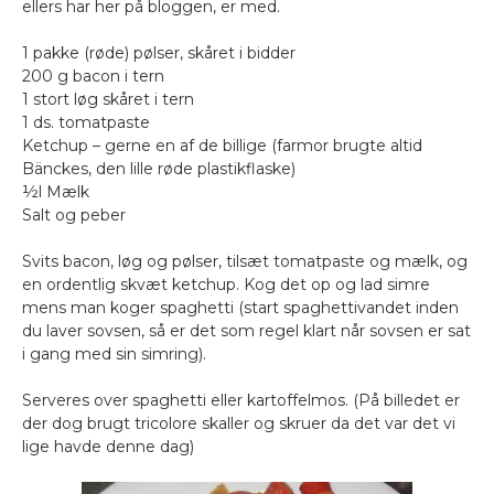
ellers har her på bloggen, er med.
1 pakke (røde) pølser, skåret i bidder
200 g bacon i tern
1 stort løg skåret i tern
1 ds. tomatpaste
Ketchup – gerne en af de billige (farmor brugte altid
Bänckes, den lille røde plastikflaske)
½l Mælk
Salt og peber
Svits bacon, løg og pølser, tilsæt tomatpaste og mælk, og
en ordentlig skvæt ketchup. Kog det op og lad simre
mens man koger spaghetti (start spaghettivandet inden
du laver sovsen, så er det som regel klart når sovsen er sat
i gang med sin simring).
Serveres over spaghetti eller kartoffelmos. (På billedet er
der dog brugt tricolore skaller og skruer da det var det vi
lige havde denne dag)