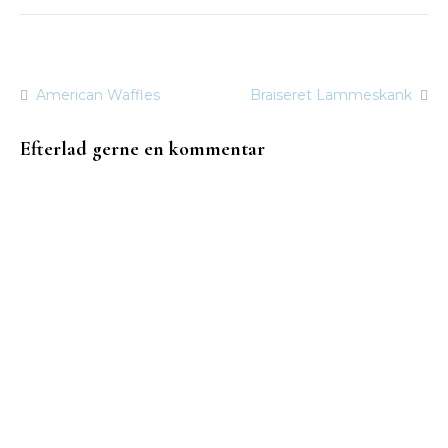
American Waffles
Braiseret Lammeskank
Indlægsnavigation
Efterlad gerne en kommentar