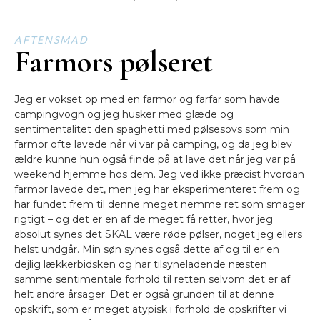
AFTENSMAD
Farmors pølseret
Jeg er vokset op med en farmor og farfar som havde
campingvogn og jeg husker med glæde og
sentimentalitet den spaghetti med pølsesovs som min
farmor ofte lavede når vi var på camping, og da jeg blev
ældre kunne hun også finde på at lave det når jeg var på
weekend hjemme hos dem. Jeg ved ikke præcist hvordan
farmor lavede det, men jeg har eksperimenteret frem og
har fundet frem til denne meget nemme ret som smager
rigtigt – og det er en af de meget få retter, hvor jeg
absolut synes det SKAL være røde pølser, noget jeg ellers
helst undgår. Min søn synes også dette af og til er en
dejlig lækkerbidsken og har tilsyneladende næsten
samme sentimentale forhold til retten selvom det er af
helt andre årsager. Det er også grunden til at denne
opskrift, som er meget atypisk i forhold de opskrifter vi