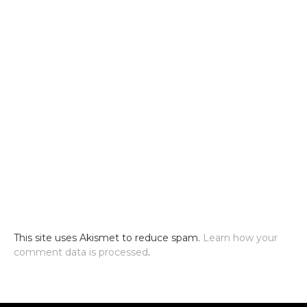
This site uses Akismet to reduce spam.
Learn how your
comment data is processed
.