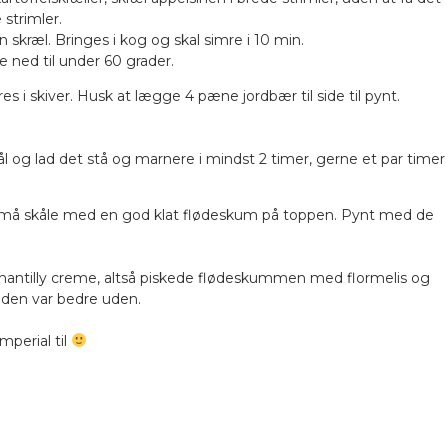
strimler.
n skræl. Bringes i kog og skal simre i 10 min.
 ned til under 60 grader.
 i skiver. Husk at lægge 4 pæne jordbær til side til pynt.
l og lad det stå og marnere i mindst 2 timer, gerne et par timer
i små skåle med en god klat flødeskum på toppen. Pynt med de
 chantilly creme, altså piskede flødeskummen med flormelis og
i den var bedre uden.
perial til