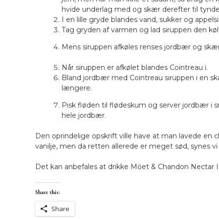
hvide underlag med og skær derefter til tynde 
I en lille gryde blandes vand, sukker og appelsi
Tag gryden af varmen og lad siruppen den køle
Mens siruppen afkøles renses jordbær og skæres
Når siruppen er afkølet blandes Cointreau i.
Bland jordbær med Cointreau siruppen i en skå
længere.
Pisk fløden til flødeskum og server jordbær 
hele jordbær.
Den oprindelige opskrift ville have at man lavede en
vanilje, men da retten allerede er meget sød, synes v
Det kan anbefales at drikke Möet & Chandon Nectar Im
Share this:
Share