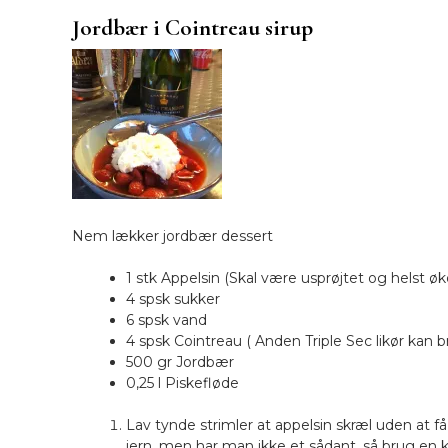
Jordbær i Cointreau sirup
Nem lækker jordbær dessert
1 stk Appelsin (Skal være usprøjtet og helst øk
4 spsk sukker
6 spsk vand
4 spsk Cointreau ( Anden Triple Sec likør kan 
500 gr Jordbær
0,25 l Piskefløde
Lav tynde strimler at appelsin skræl uden at 
jern, men har man ikke et sådant, så brug en ka