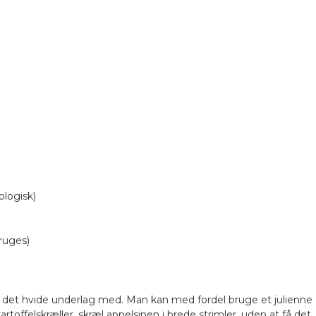
ologisk)
bruges)
få det hvide underlag med. Man kan med fordel bruge et julienne
rtoffelskræller, skræl appelsinen i brede strimler, uden at få det