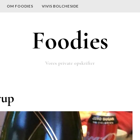
OM FOODIES
VIVIS BOLCHESIDE
Foodies
Vores private opskrifter
rup