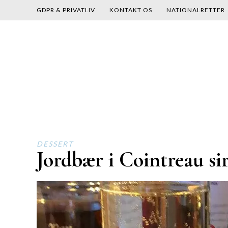
GDPR & PRIVATLIV
KONTAKT OS
NATIONALRETTER
Skip
to
content
DESSERT
Jordbær i Cointreau si