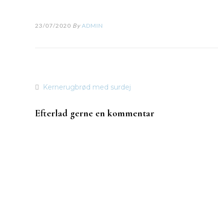
23/07/2020
By
ADMIN
Kernerugbrød med surdej
Indlægsnavigation
Efterlad gerne en kommentar