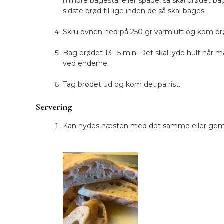
mindre bagestål eller spade, så skal brødet 
sidste brød til lige inden de så skal bages.
Skru ovnen ned på 250 gr varmluft og kom brø
Bag brødet 13-15 min. Det skal lyde hult når
ved enderne.
Tag brødet ud og kom det på rist.
Servering
Kan nydes næsten med det samme eller gem