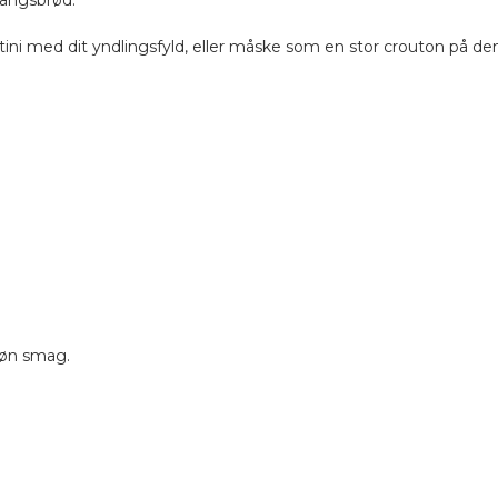
gangsbrød.
ostini med dit yndlingsfyld, eller måske som en stor crouton på de
skøn smag.