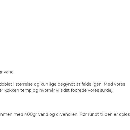
gr vand.
ordoblet i størrelse og kun lige begyndt at falde igen. Med vores
fter køkken temp og hvornår vi sidst fodrede vores surdej.
sammen med 400gr vand og olivenolien. Rør rundt til den er opløs