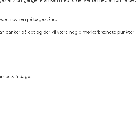
bages af 2 omgange. Man kan med fordel vente med at forme de 
det i ovnen på bagestålet.
 man banker på det og der vil være nogle mørke/brændte punkter
mes 3-4 dage.