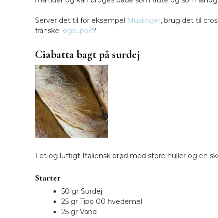
måltider og kan bruges både som flute og som land
Server det til for eksempel
Muslinger
, brug det til cr
franske
løgsuppe
?
Ciabatta bagt på surdej
Let og luftigt Italiensk brød med store huller og en 
Starter
50 gr Surdej
25 gr Tipo 00 hvedemel
25 gr Vand