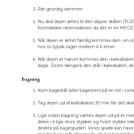
Rør grundig sammen.
Nu skal dejen æltes til den slipper skålen (15
foretrækker røremaskinen da det er en MEGET
Når dejen er æltet færdig kommes den i en oli
hos os typisk tager mellem 4-6 timer.
Når dejen er hævet kommes den i køleskabet. H
dage. Desto længere den står i køleskabet, de
Bagning
Kom bagestål (eller bagesten) på en rist i ov
Tag dejen ud af køleskabet 30 min før det skal
Lige inden bagning væltes dejen ud på et 
deles i 4 lige store stykker og hvert stykke tr
direkte på bagespaden. Vores spade kan have 