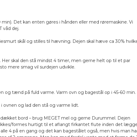
.20 min). Det kan enten gøres i hånden eller med røremaskine. Vi
 våd dej.
esmurt skål og stilles til hævning. Dejen skal hæve ca 30% hvilk
er skal den stå mindst 4 timer, men gerne helt op til et par
sto mere smag vil surdejen udvikle.
nen og tænd på fuld varme. Varm ovn og bagestål op i 45-60 min.
 i ovnen og lad den stå og varme lidt.
meldækket bord – brug MEGET mel og gerne Durummel. Dejen
ækkes/formes hurtigt til et aflangt firkantet flute inden det lægg
alle 4 på en gang og det kan bagestålet også, men hvis man ha