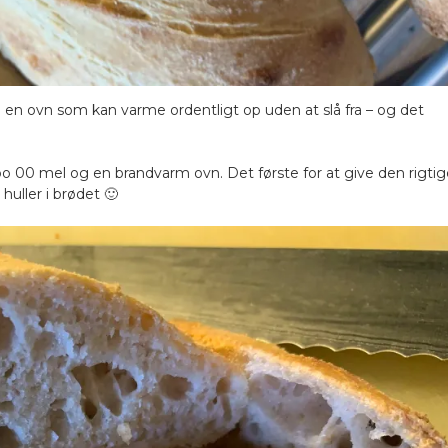
å en ovn som kan varme ordentligt op uden at slå fra – og det
Tipo 00 mel og en brandvarm ovn. Det første for at give den rigti
huller i brødet 🙂