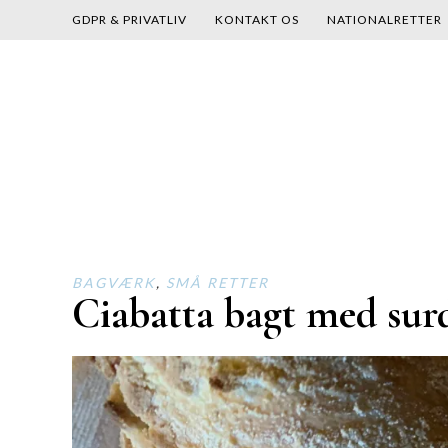
GDPR & PRIVATLIV
KONTAKT OS
NATIONALRETTER
Skip
to
content
BAGVÆRK
,
SMÅ RETTER
Ciabatta bagt med sur