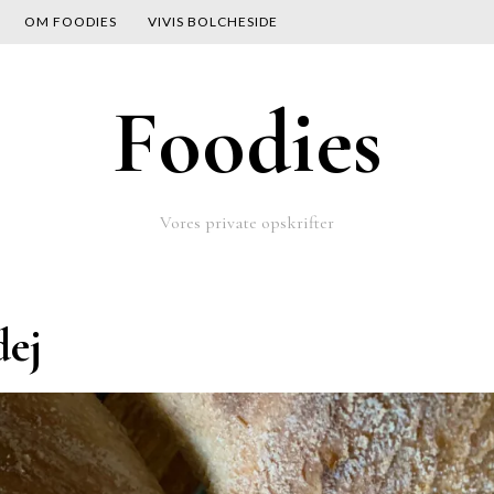
OM FOODIES
VIVIS BOLCHESIDE
Foodies
Vores private opskrifter
dej