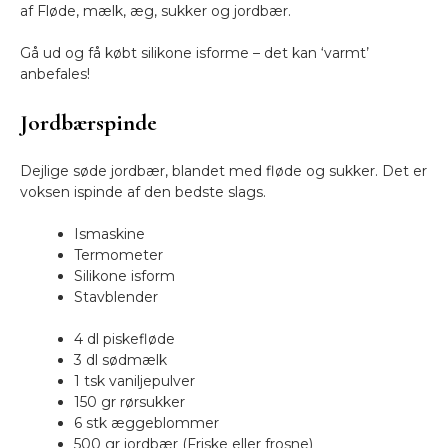
af Fløde, mælk, æg, sukker og jordbær.
Gå ud og få købt silikone isforme – det kan ‘varmt’
anbefales!
Jordbærspinde
Dejlige søde jordbær, blandet med fløde og sukker. Det er
voksen ispinde af den bedste slags.
Ismaskine
Termometer
Silikone isform
Stavblender
4 dl piskefløde
3 dl sødmælk
1 tsk vaniljepulver
150 gr rørsukker
6 stk æggeblommer
500 gr jordbær (Friske eller frosne)