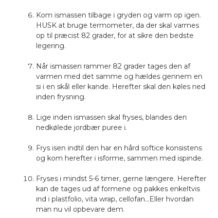
Kom ismassen tilbage i gryden og varm op igen.
HUSK at bruge termometer, da der skal varmes
op til præcist 82 grader, for at sikre den bedste
legering.
Når ismassen rammer 82 grader tages den af
varmen med det samme og hældes gennem en
si i en skål eller kande. Herefter skal den køles ned
inden frysning.
Lige inden ismassen skal fryses, blandes den
nedkølede jordbær puree i.
Frys isen indtil den har en hård softice konsistens
og kom herefter i isforme, sammen med ispinde.
Fryses i mindst 5-6 timer, gerne længere. Herefter
kan de tages ud af formene og pakkes enkeltvis
ind i plastfolio, vita wrap, cellofan…Eller hvordan
man nu vil opbevare dem.