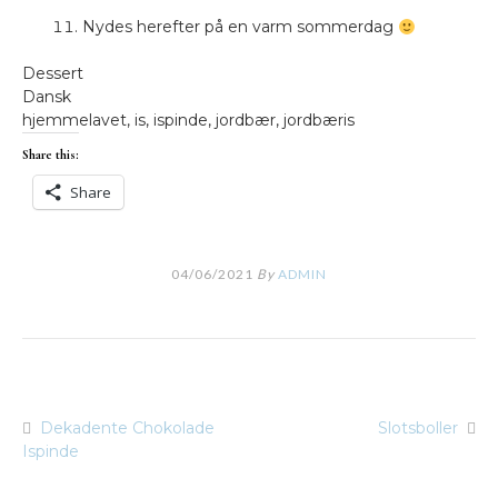
Nydes herefter på en varm sommerdag
Dessert
Dansk
hjemmelavet, is, ispinde, jordbær, jordbæris
Share this:
Share
04/06/2021
By
ADMIN
Dekadente Chokolade
Slotsboller
Indlægsnavigation
Ispinde