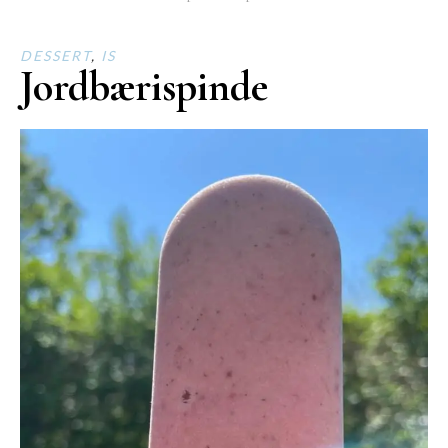
DESSERT
,
IS
Jordbærispinde