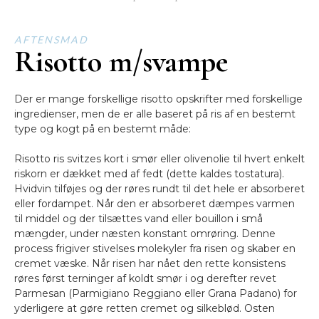
AFTENSMAD
Risotto m/svampe
Der er mange forskellige risotto opskrifter med forskellige
ingredienser, men de er alle baseret på ris af en bestemt
type og kogt på en bestemt måde:
Risotto ris svitzes kort i smør eller olivenolie til hvert enkelt
riskorn er dækket med af fedt (dette kaldes tostatura).
Hvidvin tilføjes og der røres rundt til det hele er absorberet
eller fordampet. Når den er absorberet dæmpes varmen
til middel og der tilsættes vand eller bouillon i små
mængder, under næsten konstant omrøring. Denne
process frigiver stivelses molekyler fra risen og skaber en
cremet væske. Når risen har nået den rette konsistens
røres først terninger af koldt smør i og derefter revet
Parmesan (Parmigiano Reggiano eller Grana Padano) for
yderligere at gøre retten cremet og silkeblød. Osten