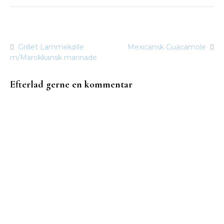
Grillet Lammekølle
Mexicansk Guacamole
Indlægsnavigation
m/Marokkansk marinade
Efterlad gerne en kommentar