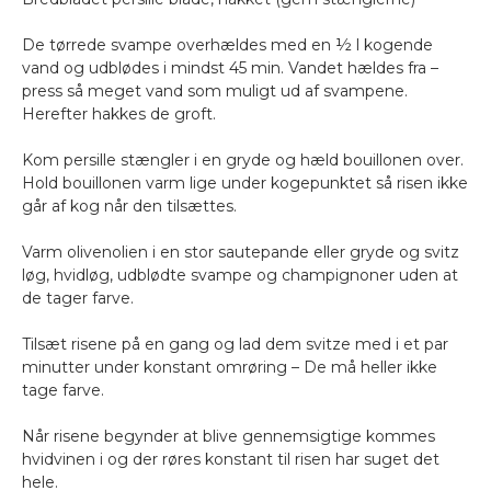
De tørrede svampe overhældes med en ½ l kogende
vand og udblødes i mindst 45 min. Vandet hældes fra –
press så meget vand som muligt ud af svampene.
Herefter hakkes de groft.
Kom persille stængler i en gryde og hæld bouillonen over.
Hold bouillonen varm lige under kogepunktet så risen ikke
går af kog når den tilsættes.
Varm olivenolien i en stor sautepande eller gryde og svitz
løg, hvidløg, udblødte svampe og champignoner uden at
de tager farve.
Tilsæt risene på en gang og lad dem svitze med i et par
minutter under konstant omrøring – De må heller ikke
tage farve.
Når risene begynder at blive gennemsigtige kommes
hvidvinen i og der røres konstant til risen har suget det
hele.