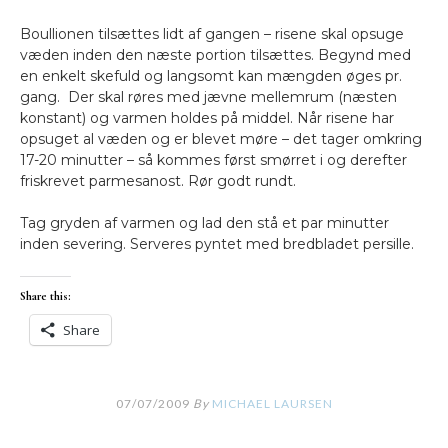
Boullionen tilsættes lidt af gangen – risene skal opsuge
væden inden den næste portion tilsættes. Begynd med
en enkelt skefuld og langsomt kan mængden øges pr.
gang. Der skal røres med jævne mellemrum (næsten
konstant) og varmen holdes på middel. Når risene har
opsuget al væden og er blevet møre – det tager omkring
17-20 minutter – så kommes først smørret i og derefter
friskrevet parmesanost. Rør godt rundt.
Tag gryden af varmen og lad den stå et par minutter
inden severing. Serveres pyntet med bredbladet persille.
Share this:
Share
07/07/2009
By
MICHAEL LAURSEN