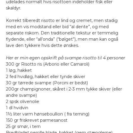
udelades normalt hvis risottoen indeholder fisk eller
skaldyr.
Korrekt tilberedt risotto er lind og cremet, men stadig
med en vis modstand eller bid “al dente”, og med
separate riskorn. Den traditionelle tekstur er temmelig
flydende, eller “all’onda” (“bølget”), men man kan også
lave den tykkere hvis dette ønskes.
Her er min egen opskrift på svampe risotto til 4 personer
300 gr Risotto ris (Arborio eller Carnaroli)
1 løg, hakket
2 fed hvidløg, hakket eller tynde skiver
30 gr tørrede svampe (Porcini er bedst)
200gr champignoner, skåret i 2-3 mm tykke skiver (eller
andre svampe)
2 spsk olivenolie
1 dl hvidvin
1½ liter varm hønseboullion ( fra terning)
150 gr friskrevet parmesanost
25 gr smør, i tern
Bredbladet persille blade, hakket (gem stænglerne)