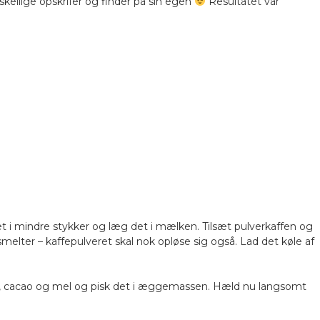
skellige opskrifer og finder på sin egen
Resultatet var
i mindre stykker og læg det i mælken. Tilsæt pulverkaffen og
melter – kaffepulveret skal nok opløse sig også. Lad det køle af
la, cacao og mel og pisk det i æggemassen. Hæld nu langsomt