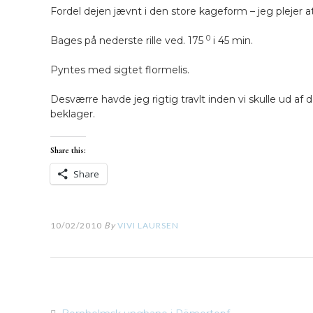
Fordel dejen jævnt i den store kageform – jeg plejer 
0
Bages på nederste rille ved. 175
i 45 min.
Pyntes med sigtet flormelis.
Desværre havde jeg rigtig travlt inden vi skulle ud af 
beklager.
Share this:
Share
10/02/2010
By
VIVI LAURSEN