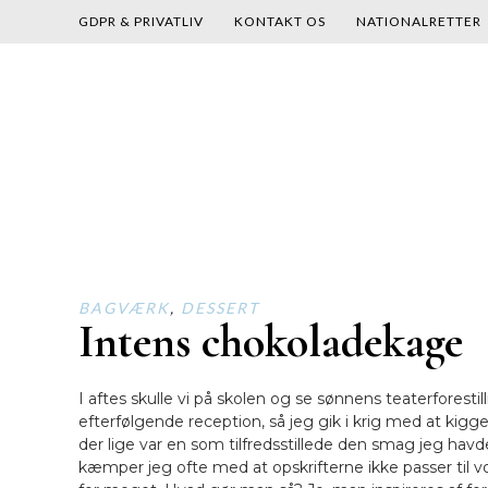
GDPR & PRIVATLIV
KONTAKT OS
NATIONALRETTER
Skip
to
content
BAGVÆRK
,
DESSERT
Intens chokoladekage
I aftes skulle vi på skolen og se sønnens teaterforestil
efterfølgende reception, så jeg gik i krig med at kig
der lige var en som tilfredsstillede den smag jeg havd
kæmper jeg ofte med at opskrifterne ikke passer til v