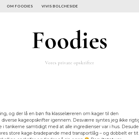
OM FOODIES
VIVIS BOLCHESIDE
Foodies
Vores private opskrifter
ling, og der lå en bøn fra klasselæreren om kager til den
ge diverse kageopskrifter igennem. Desværre syntes jeg ikke rigti
e i tankerne samtidigt med at alle ingredienser var i hus. Desud
ores store kage-bradepande med transportlåg – og dobbelt er tit