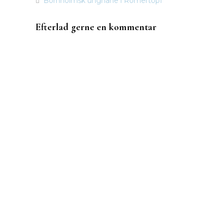
Bornholmsk unghane i Römertopf
Indlægsnavigation
Efterlad gerne en kommentar