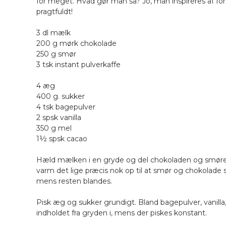
for meget. Hvad gør man så? Jo, man inspireres af for
pragtfuldt!
3 dl mælk
200 g mørk chokolade
250 g smør
3 tsk instant pulverkaffe
4 æg
400 g. sukker
4 tsk bagepulver
2 spsk vanilla
350 g mel
1½ spsk cacao
Hæld mælken i en gryde og del chokoladen og smøret 
varm det lige præcis nok op til at smør og chokolade s
mens resten blandes.
Pisk æg og sukker grundigt. Bland bagepulver, vanil
indholdet fra gryden i, mens der piskes konstant.