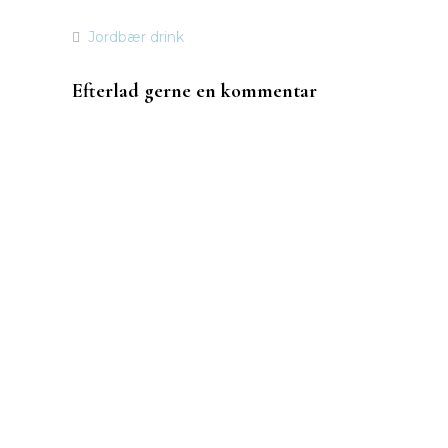
Jordbær drink
Indlægsnavigation
Efterlad gerne en kommentar