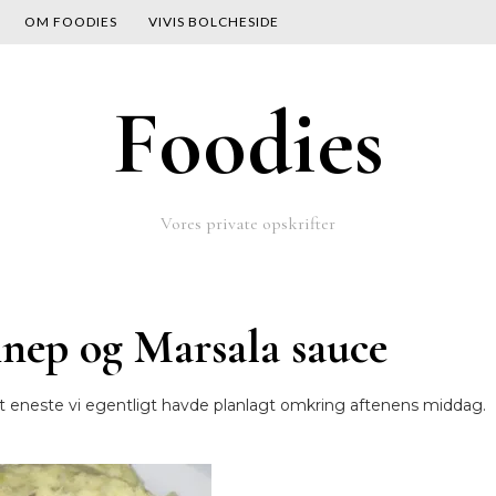
OM FOODIES
VIVIS BOLCHESIDE
Foodies
Vores private opskrifter
nep og Marsala sauce
et eneste vi egentligt havde planlagt omkring aftenens middag.