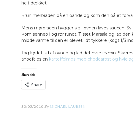
helt dækket.
Brun mørbraden på en pande og kom den på et forvar
Mens mørbraden hygger sig i ovnen laves saucen. Svits
Kom sennep i og rør rundt. Tilsæt Marsala og lad den
middelvarme til den er blevet lidt tykkere (kogt 1/3 in
Tag kødet ud af ovnen og lad det hvile i 5 min. Skær
anbefales en
kartoffelmos med cheddarost og hvidlø
Share this:
Share
30/05/2010
By
MICHAEL LAURSEN