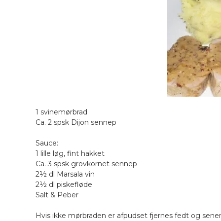
1 svinemørbrad
Ca. 2 spsk Dijon sennep
Sauce:
1 lille løg, fint hakket
Ca. 3 spsk grovkornet sennep
2½ dl Marsala vin
2½ dl piskefløde
Salt & Peber
Hvis ikke mørbraden er afpudset fjernes fedt og sener