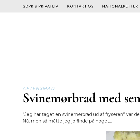
GDPR & PRIVATLIV
KONTAKT OS
NATIONALRETTER
Skip
to
content
AFTENSMAD
Svinemørbrad med sen
”Jeg har taget en svinemørbrad ud af fryseren” var d
Nå, men så måtte jeg jo finde på noget…