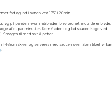
o
met fad og ind i ovnen ved 175
i 20min.
 løg på panden hvor, mørbraden blev brunet, indtil de er bløde.
 koge af et par minutter. Kom fløden i og lad saucen koge ved
d). Smages til med salt & peber.
es i 1-1½cm skiver og serveres med saucen over. Som tilbehør ka
g
.