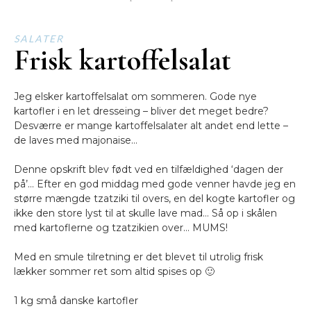
SALATER
Frisk kartoffelsalat
Jeg elsker kartoffelsalat om sommeren. Gode nye
kartofler i en let dresseing – bliver det meget bedre?
Desværre er mange kartoffelsalater alt andet end lette –
de laves med majonaise…
Denne opskrift blev født ved en tilfældighed ‘dagen der
på’… Efter en god middag med gode venner havde jeg en
større mængde tzatziki til overs, en del kogte kartofler og
ikke den store lyst til at skulle lave mad… Så op i skålen
med kartoflerne og tzatzikien over… MUMS!
Med en smule tilretning er det blevet til utrolig frisk
lækker sommer ret som altid spises op 🙂
1 kg små danske kartofler