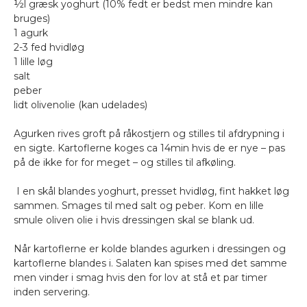
½l græsk yoghurt (10% fedt er bedst men mindre kan
bruges)
1 agurk
2-3 fed hvidløg
1 lille løg
salt
peber
lidt olivenolie (kan udelades)
Agurken rives groft på råkostjern og stilles til afdrypning i
en sigte. Kartoflerne koges ca 14min hvis de er nye – pas
på de ikke for for meget – og stilles til afkøling.
I en skål blandes yoghurt, presset hvidløg, fint hakket løg
sammen. Smages til med salt og peber. Kom en lille
smule oliven olie i hvis dressingen skal se blank ud.
Når kartoflerne er kolde blandes agurken i dressingen og
kartoflerne blandes i. Salaten kan spises med det samme
men vinder i smag hvis den for lov at stå et par timer
inden servering.