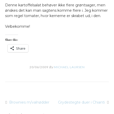
Denne kartoffelsalat behøver ikke flere grøntsager, men
ønskes det kan man sagtens komme flere i. Jeg kommer
som regel tomater, hvor kernerne er skrabet ud, i den.
Velbekomme!
Share this:
Share
20/06/2009
By
MICHAEL LAURSEN
Brownies m/valnødder
Grydestegte duer i Chianti
Indlægsnavigation