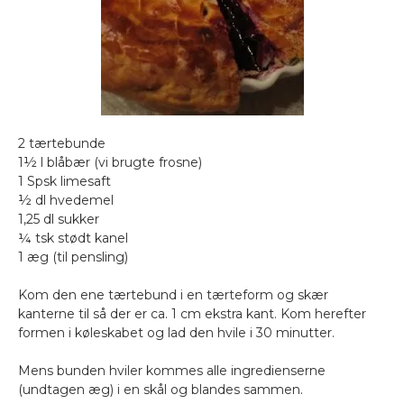
2 tærtebunde
1½ l blåbær (vi brugte frosne)
1 Spsk limesaft
½ dl hvedemel
1,25 dl sukker
¼ tsk stødt kanel
1 æg (til pensling)
Kom den ene tærtebund i en tærteform og skær
kanterne til så der er ca. 1 cm ekstra kant. Kom herefter
formen i køleskabet og lad den hvile i 30 minutter.
Mens bunden hviler kommes alle ingredienserne
(undtagen æg) i en skål og blandes sammen.