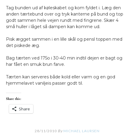
Tag bunden ud af køleskabet og kom fyldet i. Læg den
anden tærtebund over og tryk kanterne på bund og top
godt sammen hele vejen rundt med fingrene. Skær 4
små huller i låget så dampen kan komme ud.
Pisk ægget sammen i en lille skål og pensl toppen med
det piskede æg.
Bag tærten ved 175o i 30-40 min indtil dejen er bagt og
har fået en smuk brun farve.
Tærten kan serveres både kold eller varm og en god
hjemmelavet vaniljeis passer godt til.
Share this:
Share
28/11/2010
By
MICHAEL LAURSEN