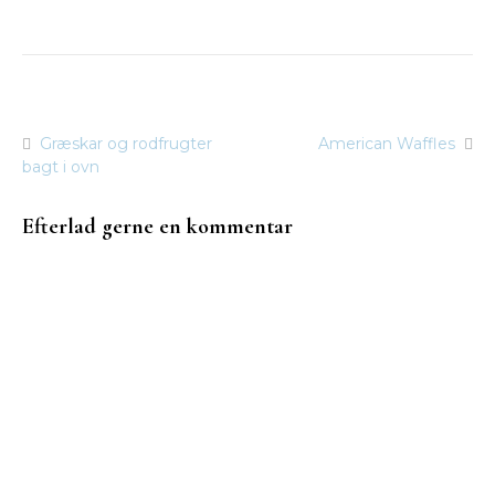
Græskar og rodfrugter
American Waffles
Indlægsnavigation
bagt i ovn
Efterlad gerne en kommentar