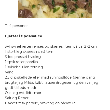
Til 4 personer:
Hjerter i flødesauce
3-4 svinehjerter renses og skæres i tern på ca. 2×2 cm
1 stort løg skæres i små tern
3 fed presset hvidløg
1 spsk rosenpaprika
1 svinebouillon terning
Vand
2,5 dl piskefløde eller madlavningsfløde (denne gang
brugte jeg Milda, købt i SuperBrugesen og den var jeg
godt tilfreds med)
Olie, og evt. lidt smør
Salt og Peber
Hakket frisk persille, omkring en håndfuld.