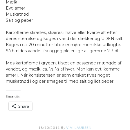
Mælk
Evt. smør
Muskatnød
Salt og peber
Kartoflerne skrælles, skæres i halve eller kvarte alt efter
deres størrelse og koges i vand der dækker og UDEN salt.
Koges i ca. 20 minutter til de er møre men ikke udkogte.
Så hældes vandet fra og jeg plejer lige at gemme 2-3 dl.
Mos kartoflerne i gryden, tilsæt en passende mængde af
vandet, og mælk, ca. ½-½ af hver. Man kan evt. komme
smør i. Når konsistensen er som ønsket rives noget
muskatnød i og der smages til med salt og lidt peber.
Share this:
Share
18/10/2011
By
VIVI LAURSEN