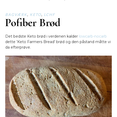
BAGVÆRK
,
KETO
,
LCHF
Pofiber Brød
Det bedste Keto brød i verdenen kalder
lowcarb-nocarb
dette ‘Keto Farmers Bread’ brød og den påstand måtte vi
da efterprøve.