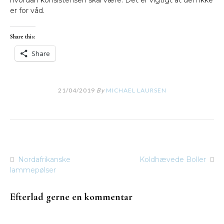
hvordan konsistensen skal være. Det er vigtigt at den ikke
er for våd.
Share this:
Share
21/04/2019
By
MICHAEL LAURSEN
Nordafrikanske
Koldhævede Boller
Indlægsnavigation
lammepølser
Efterlad gerne en kommentar