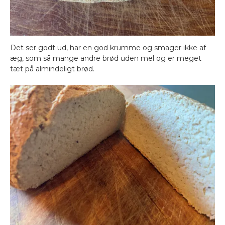
Det ser godt ud, har en god krumme og smager ikke af
æg, som så mange andre brød uden mel og er meget
tæt på almindeligt brød.