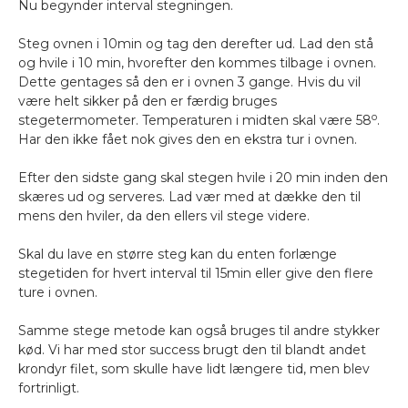
Nu begynder interval stegningen.
Steg ovnen i 10min og tag den derefter ud. Lad den stå
og hvile i 10 min, hvorefter den kommes tilbage i ovnen.
Dette gentages så den er i ovnen 3 gange. Hvis du vil
være helt sikker på den er færdig bruges
o
stegetermometer. Temperaturen i midten skal være 58
.
Har den ikke fået nok gives den en ekstra tur i ovnen.
Efter den sidste gang skal stegen hvile i 20 min inden den
skæres ud og serveres. Lad vær med at dække den til
mens den hviler, da den ellers vil stege videre.
Skal du lave en større steg kan du enten forlænge
stegetiden for hvert interval til 15min eller give den flere
ture i ovnen.
Samme stege metode kan også bruges til andre stykker
kød. Vi har med stor success brugt den til blandt andet
krondyr filet, som skulle have lidt længere tid, men blev
fortrinligt.