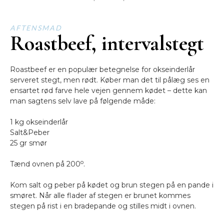
AFTENSMAD
Roastbeef, intervalstegt
Roastbeef er en populær betegnelse for okseinderlår
serveret stegt, men rødt. Køber man det til pålæg ses en
ensartet rød farve hele vejen gennem kødet – dette kan
man sagtens selv lave på følgende måde:
1 kg okseinderlår
Salt&Peber
25 gr smør
o
Tænd ovnen på 200
.
Kom salt og peber på kødet og brun stegen på en pande i
smøret. Når alle flader af stegen er brunet kommes
stegen på rist i en bradepande og stilles midt i ovnen.