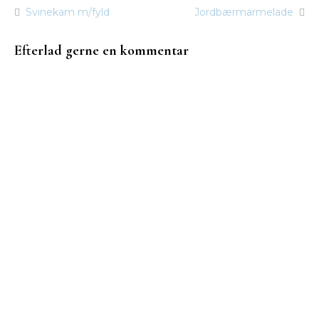
Svinekam m/fyld
Jordbærmarmelade
Indlægsnavigation
Efterlad gerne en kommentar