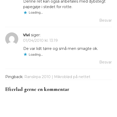
Denne ret kan også anbefales med dybstegt
papegøje i stedet for rotte.
Loading...
Besvar
Vivi
siger:
01/04/2010 kl. 13:19
De var lidt tørre og små men smagte ok.
Loading...
Besvar
Pingback:
Ranslirpa 2010 | Mikroblød på nettet
Efterlad gerne en kommentar