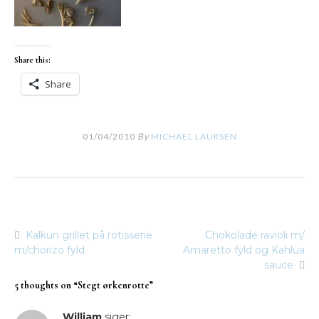
Share this:
Share
01/04/2010
By
MICHAEL LAURSEN
Kalkun grillet på rotisserie
Chokolade ravioli m/
Indlægsnavigation
m/chorizo fyld
Amaretto fyld og Kahlua
sauce
5 thoughts on “
Stegt ørkenrotte
”
William
siger: