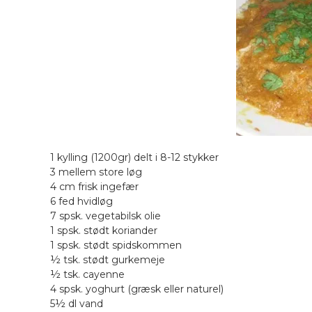
1 kylling (1200gr) delt i 8-12 stykker
3 mellem store løg
4 cm frisk ingefær
6 fed hvidløg
7 spsk. vegetabilsk olie
1 spsk. stødt koriander
1 spsk. stødt spidskommen
½ tsk. stødt gurkemeje
½ tsk. cayenne
4 spsk. yoghurt (græsk eller naturel)
5½ dl vand