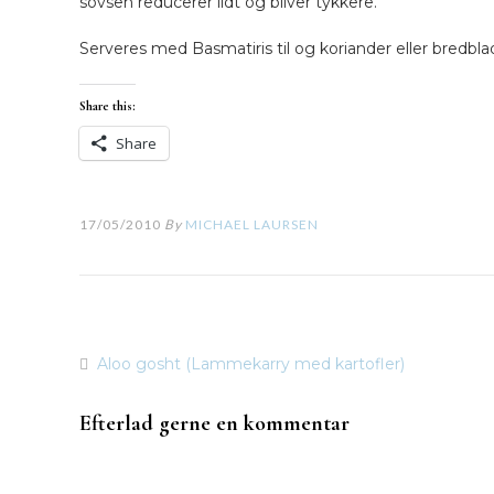
sovsen reducerer lidt og bliver tykkere.
Serveres med Basmatiris til og koriander eller bredbla
Share this:
Share
17/05/2010
By
MICHAEL LAURSEN
Aloo gosht (Lammekarry med kartofler)
Indlægsnavigation
Efterlad gerne en kommentar