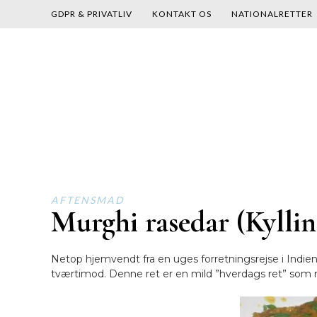
GDPR & PRIVATLIV
KONTAKT OS
NATIONALRETTER
Skip
to
content
AFTENSMAD
Murghi rasedar (Kyllin
Netop hjemvendt fra en uges forretningsrejse i Indien
tværtimod. Denne ret er en mild ”hverdags ret” som ne