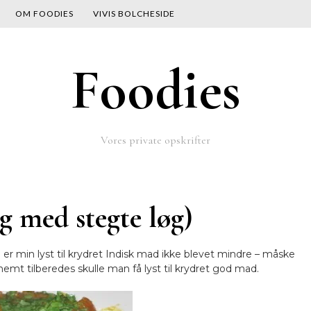
OM FOODIES
VIVIS BOLCHESIDE
Foodies
Vores private opskrifter
g med stegte løg)
 er min lyst til krydret Indisk mad ikke blevet mindre – måske
mt tilberedes skulle man få lyst til krydret god mad.