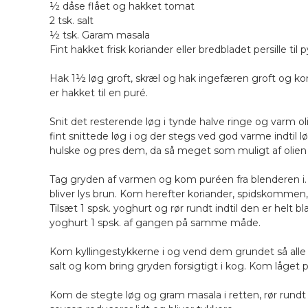
½ dåse flået og hakket tomat
2 tsk. salt
½ tsk. Garam masala
Fint hakket frisk koriander eller bredbladet persille til 
Hak 1½ løg groft, skræl og hak ingefæren groft og kom
er hakket til en puré.
Snit det resterende løg i tynde halve ringe og varm o
fint snittede løg i og der stegs ved god varme indti
hulske og pres dem, da så meget som muligt af olien ska
Tag gryden af varmen og kom puréen fra blenderen i.
bliver lys brun. Kom herefter koriander, spidskommen
Tilsæt 1 spsk. yoghurt og rør rundt indtil den er helt 
yoghurt 1 spsk. af gangen på samme måde.
Kom kyllingestykkerne i og vend dem grundet så alle 
salt og kom bring gryden forsigtigt i kog. Kom låget p
Kom de stegte løg og gram masala i retten, rør rundt 