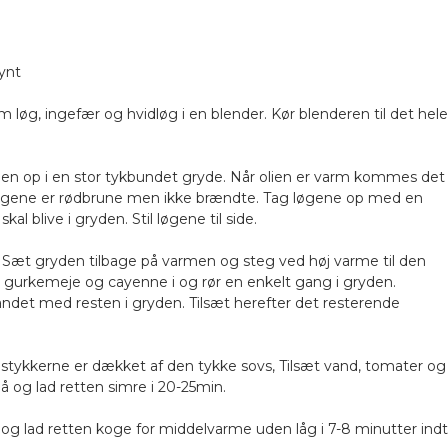
pynt
 løg, ingefær og hvidløg i en blender. Kør blenderen til det hele
lien op i en stor tykbundet gryde. Når olien er varm kommes det
l løgene er rødbrune men ikke brændte. Tag løgene op med en
l blive i gryden. Stil løgene til side.
 Sæt gryden tilbage på varmen og steg ved høj varme til den
, gurkemeje og cayenne i og rør en enkelt gang i gryden.
blandet med resten i gryden. Tilsæt herefter det resterende
stykkerne er dækket af den tykke sovs, Tilsæt vand, tomater og
å og lad retten simre i 20-25min.
og lad retten koge for middelvarme uden låg i 7-8 minutter indti