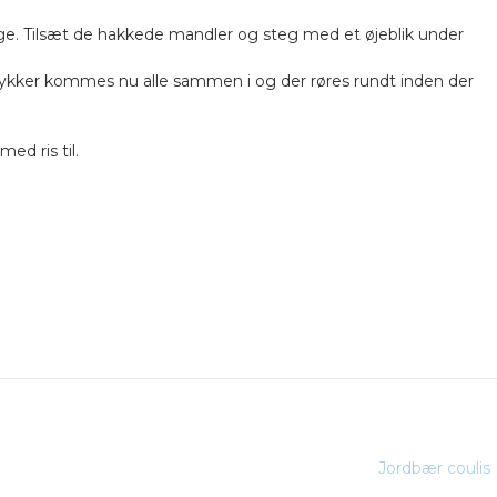
ge. Tilsæt de hakkede mandler og steg med et øjeblik under
stykker kommes nu alle sammen i og der røres rundt inden der
ed ris til.
Jordbær coulis