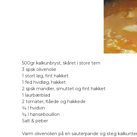
500gr kalkunbryst, skåret i store tern
3 spsk olivenolie
1 stort løg, fint hakket
1 fed hvidløg, hakket
2 spsk mandler, smuttet og fint hakket
1 laurbærblad
2 tomater, flåede og hakkede
¼ l hvidvin
¼ l hønsebouillon
Salt & peber
Varm olivenolien på en sauterpande og steg kalkunterne