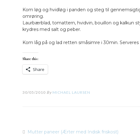
Kom løg og hvidløg i panden og steg til gennemsigti
omrøring.
Laurbærblad, tomattern, hvidvin, bouillon og kalkun 
krydres med salt og peber.
Kom låg på og lad retten småsimre i 30min. Serveres m
Share this:
Share
30/05/2010
By
MICHAEL LAURSEN
Mutter paneer (Ærter med Indisk friskost)
Indlægsnavigation