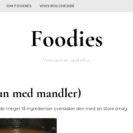
OM FOODIES
VIVIS BOLCHESIDE
Foodies
Vores private opskrifter
kun med mandler)
s de meget få ingredienser overrasker den med sin store smag.