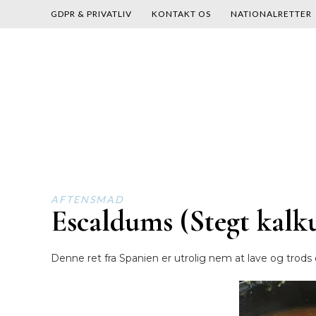
GDPR & PRIVATLIV
KONTAKT OS
NATIONALRETTER
Skip
to
content
AFTENSMAD
Escaldums (Stegt kal
Denne ret fra Spanien er utrolig nem at lave og trod