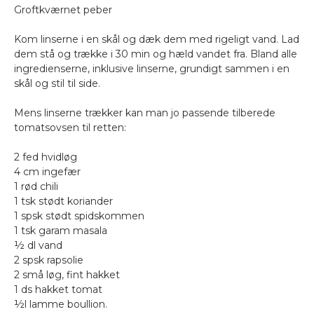
Groftkværnet peber
Kom linserne i en skål og dæk dem med rigeligt vand. Lad
dem stå og trække i 30 min og hæld vandet fra. Bland alle
ingredienserne, inklusive linserne, grundigt sammen i en
skål og stil til side.
Mens linserne trækker kan man jo passende tilberede
tomatsovsen til retten:
2 fed hvidløg
4 cm ingefær
1 rød chili
1 tsk stødt koriander
1 spsk stødt spidskommen
1 tsk garam masala
½ dl vand
2 spsk rapsolie
2 små løg, fint hakket
1 ds hakket tomat
½l lamme boullion.