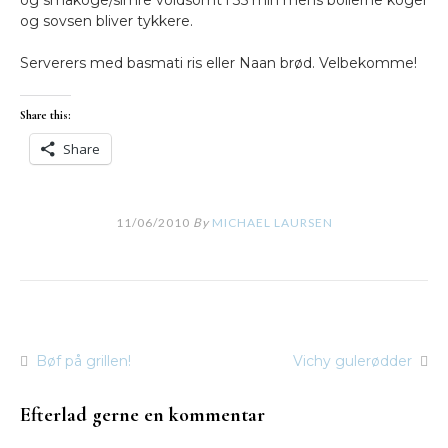
og småkoge/simre voldsomt i 35 min mens bollerne koger
og sovsen bliver tykkere.
Serverers med basmati ris eller Naan brød. Velbekomme!
Share this:
Share
11/06/2010
By
MICHAEL LAURSEN
Bøf på grillen!
Vichy gulerødder
Indlægsnavigation
Efterlad gerne en kommentar