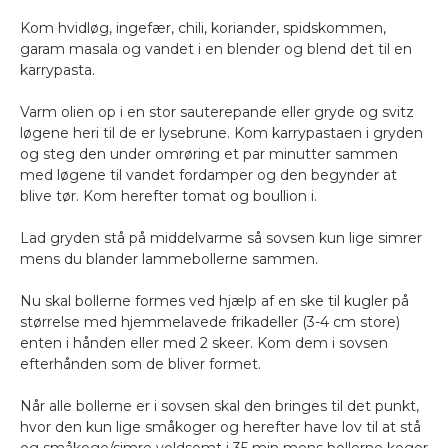
Kom hvidløg, ingefær, chili, koriander, spidskommen,
garam masala og vandet i en blender og blend det til en
karrypasta.
Varm olien op i en stor sauterepande eller gryde og svitz
løgene heri til de er lysebrune. Kom karrypastaen i gryden
og steg den under omrøring et par minutter sammen
med løgene til vandet fordamper og den begynder at
blive tør. Kom herefter tomat og boullion i.
Lad gryden stå på middelvarme så sovsen kun lige simrer
mens du blander lammebollerne sammen.
Nu skal bollerne formes ved hjælp af en ske til kugler på
størrelse med hjemmelavede frikadeller (3-4 cm store)
enten i hånden eller med 2 skeer. Kom dem i sovsen
efterhånden som de bliver formet.
Når alle bollerne er i sovsen skal den bringes til det punkt,
hvor den kun lige småkoger og herefter have lov til at stå