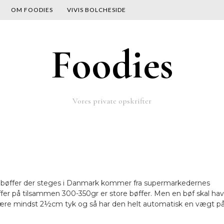
OM FOODIES
VIVIS BOLCHESIDE
Foodies
Vores private opskrifter
e bøffer der steges i Danmark kommer fra supermarkedernes
ffer på tilsammen 300-350gr er store bøffer. Men en bøf skal ha
al være mindst 2½cm tyk og så har den helt automatisk en vægt p