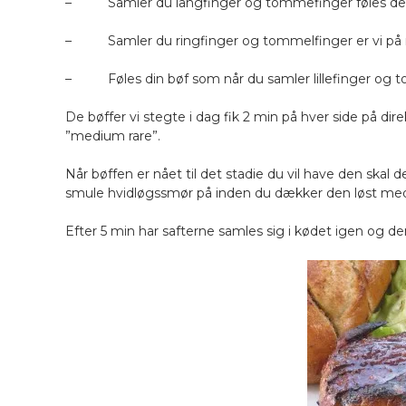
– Samler du langfinger og tommefinger føles de
– Samler du ringfinger og tommelfinger er vi p
– Føles din bøf som når du samler lillefinger og t
De bøffer vi stegte i dag fik 2 min på hver side på di
”medium rare”.
Når bøffen er nået til det stadie du vil have den skal 
smule hvidløgssmør på inden du dækker den løst med s
Efter 5 min har safterne samles sig i kødet igen og den