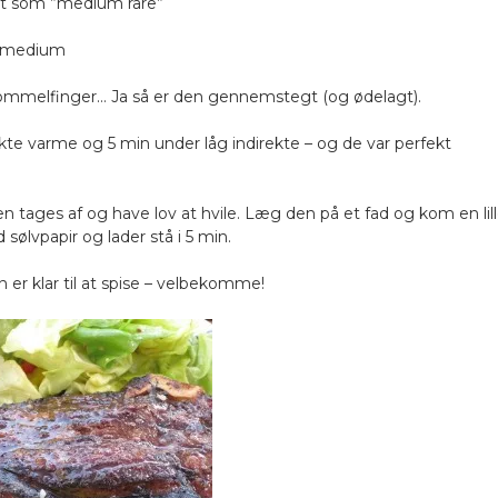
t som ”medium rare”
å medium
ommelfinger… Ja så er den gennemstegt (og ødelagt).
rekte varme og 5 min under låg indirekte – og de var perfekt
den tages af og have lov at hvile. Læg den på et fad og kom en lil
ølvpapir og lader stå i 5 min.
 er klar til at spise – velbekomme!