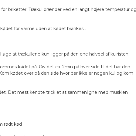
 for briketter. Trækul brænder ved en langt højere temperatur o
r kødet for varme uden at kødet brankes…
 sige at trækullene kun ligger på den ene halvdel af kulristen.
ommes kødet på. Giv det ca. 2min på hver side til det har den
. Kom kødet over på den side hvor der ikke er nogen kul og kom
på det. Det mest kendte trick et at sammenligne med musklen
 rødt kød