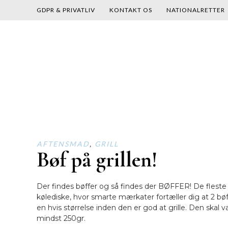
GDPR & PRIVATLIV
KONTAKT OS
NATIONALRETTER
Skip
to
content
AFTENSMAD
,
GRILL
Bøf på grillen!
Der findes bøffer og så findes der BØFFER! De flest
kølediske, hvor smarte mærkater fortæller dig at 2 bø
en hvis størrelse inden den er god at grille. Den sk
mindst 250gr.