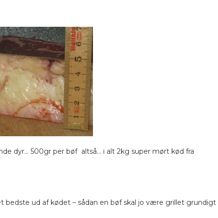
de dyr… 500gr per bøf altså… i alt 2kg super mørt kød fra
et bedste ud af kødet – sådan en bøf skal jo være grillet grundigt