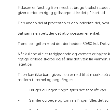
Fidusen er først og fremmest at bruge trækul i stedet
giver derfor en rigtig grillskorpe til kødet på kort tid.
Den anden del af processen er den indirekte del, hvo
Sat sammen betyder det at processen er enkel:
Tænd op i grillen med det der hedder 50/50 kul. Det vil
Når kullene alle er rødglødende og varmen er højest k
rigtige grillede skorpe og så skal det væk fra varmen
låget på.
Tiden kan ikke bare gives – du er nød til at mærke 
mellem tommel og pegefinger:
– Bruger du ingen fingre føles det som råt kød
– Samler du pege og tommelfinger føles det som