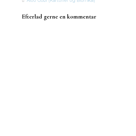
Aloo Gobi (Kartofler og Blomkål)
Indlægsnavigation
Efterlad gerne en kommentar