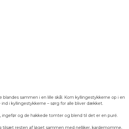
landes sammen i en lille skål. Kom kyllingestykkerne op i en
ind i kyllingestykkerne – sørg for alle bliver dækket.
g, ingefør og de hakkede tomter og blend til det er en puré.
g tilsæt resten af løget sammen med nelliker, kardemomme,