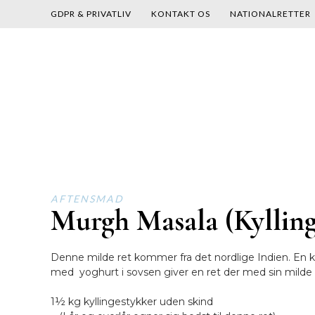
GDPR & PRIVATLIV
KONTAKT OS
NATIONALRETTER
Skip
to
content
AFTENSMAD
Murgh Masala (Kylling
Denne milde ret kommer fra det nordlige Indien. En 
med yoghurt i sovsen giver en ret der med sin milde o
1½ kg kyllingestykker uden skind