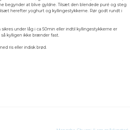
gene begynder at blive gyldne. Tilsæt den blendede puré og steg
ilsæt herefter yoghurt og kyllingestykkerne. Rør godt rundt i
ikres under låg i ca 50min eller indtil kyllingestykkerne er
så kylligen ikke brænder fast.
d ris eller indisk brød.