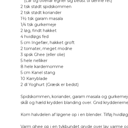
(Lår og overlår egner sig bedst til denne ret)
2 tsk stødt spidskommen
2 tsk stødt koriander
1½ tsk garam masala
1/4 tsk gurkemeje
2 løg, findt hakket
4 hvidløgs fed
5 cm Ingefær, hakket groft
2 tomater, meget modne
3 spsk Ghee (eller olie)
5 hele nelliker
8 hele kardemomme
5 cm Kanel stang
10 Karryblade
2 dl Yoghurt (Græsk er bedst)
Spidskommen, koriander, garam masala og gurkemeje b
skål og hæld krydderi blanding over. Gnid krydderierne 
Kom halvdelen af løgene op i en blender. Tilføj hvidlø
Varm ghee op i en tykbundet gryde over lav varme o