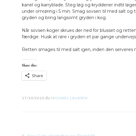
kanel og karryblade. Steg løg og krydderier indtil lø
under omrøring i 5 min. Smag sovsen til med salt og t
gryden og bring langsomt gryden i kog.
Når sovsen koger skrues der ned for blusset og retten s
færdige. Husk at røre i gryden et par gange undervejs 
Retten smages til med salt igen, inden den serveres me
Share this:
Share
17/10/2010
By
MICHAEL LAURSEN