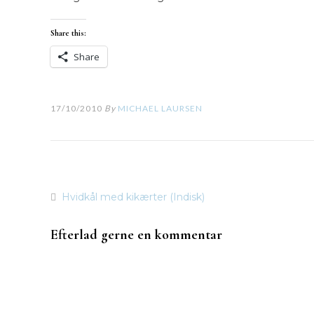
Share this:
Share
17/10/2010
By
MICHAEL LAURSEN
Hvidkål med kikærter (Indisk)
Indlægsnavigation
Efterlad gerne en kommentar