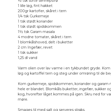
½ tsk sorte sennepsfrø
1 lille løg, fint hakket
200gr kartofler, skåret i tern
1/4 tsk Gurkemeje
1 tsk stødt koriander
1 tsk stødt spidskommen
1½ tsk Garam masala
4 modne tomater, skåret i tern
1 blomkålshoved, delt i buketter
2 cm Ingefær, revet
1 tsk sukker
1,25 dl vand
Varm olien over lav varme i en tykbundet gryde. Kom s
løg og kartoffel tern og steg under omrøring til de be
Kom gurkemeje, spidskommen, koriander og garam masal
hele er blandet. Blomkåls buketter, ingefær, sukker og
kog, hvorefter låget kommes på igen. Skru ned for varm
møre.
Smages til med salt og serveres straks.