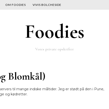
OM FOODIES
VIVIS BOLCHESIDE
Foodies
Vores private opskrifter
og Blomkål)
ervers til mange indiske måltider. Jeg er stødt på den i Pune,
ge og kødretter.