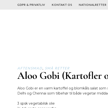
GDPR & PRIVATLIV
KONTAKT OS
NATIONALRETTER
Skip
to
content
AFTENSMAD
,
SMÅ RETTER
Aloo Gobi (Kartofler 
Aloo Gobi er en varm kartoffel og blomkåls salat som s
Delhi og Chennai som tilbehør til både vegetar midda
3 spsk vegetabilsk olie