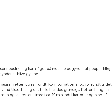
ennepsfrø i og kam låget på indtil de begynder at poppe. Tilføj
gynder at blive gyldne.
a i retten og rør rundt. Kom tomat tern i og rør rundt til det
 vand tilsættes og det helle blandes grundigt. Retten bringes i
en og lad retten simre i ca. 15 min indtil kartofler og blomkål e