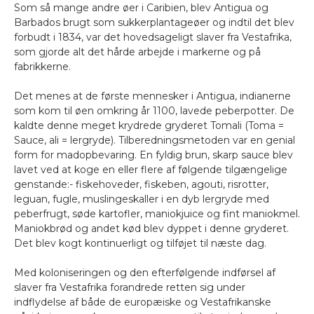
Som så mange andre øer i Caribien, blev Antigua og
Barbados brugt som sukkerplantageøer og indtil det blev
forbudt i 1834, var det hovedsageligt slaver fra Vestafrika,
som gjorde alt det hårde arbejde i markerne og på
fabrikkerne.
Det menes at de første mennesker i Antigua, indianerne
som kom til øen omkring år 1100, lavede peberpotter. De
kaldte denne meget krydrede gryderet Tomali (Toma =
Sauce, ali = lergryde). Tilberedningsmetoden var en genial
form for madopbevaring. En fyldig brun, skarp sauce blev
lavet ved at koge en eller flere af følgende tilgængelige
genstande:- fiskehoveder, fiskeben, agouti, risrotter,
leguan, fugle, muslingeskaller i en dyb lergryde med
peberfrugt, søde kartofler, maniokjuice og fint maniokmel.
Maniokbrød og andet kød blev dyppet i denne gryderet.
Det blev kogt kontinuerligt og tilføjet til næste dag.
Med koloniseringen og den efterfølgende indførsel af
slaver fra Vestafrika forandrede retten sig under
indflydelse af både de europæiske og Vestafrikanske