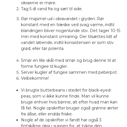
okraerne er møre.
Tag 5 dl vand fra og sæt til side.
Rør majsmel ud i okravandet i gryden. Rør
konstant med en træske ved svag varme, indtil
blandingen bliver nogenlunde stiv. Det tager 10-15
min med konstant omrøring. Der tilsættes lidt af
vandet løbende, indtil konsistensen er som stiv
grød, eller tør polenta.
Smør en lille skål med smør og brug denne til at
forme fungee til kugler.
Server kugler af fungee sammen med peberpot.
Velbekomme!
Vi brugte butterbeans i stedet for black-eyed-
peas, som vi ikke kunne finde. Man vil kunne
bruge enhver hvis bønne, alt efter hvad man kan
få fat. Nogle opskrifter bruger også grønne ærter
fra dåse, eller endda friske.
Nogle af de opskrifter vi fandt har også 3
fintskårne okra i suppen for, at tykne den