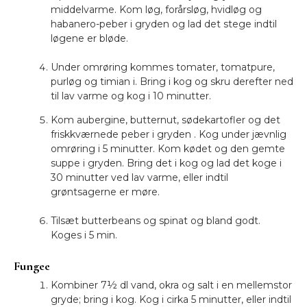
middelvarme. Kom løg, forårsløg, hvidløg og
habanero-peber i gryden og lad det stege indtil
løgene er bløde.
Under omrøring kommes tomater, tomatpure,
purløg og timian i. Bring i kog og skru derefter ned
til lav varme og kog i 10 minutter.
Kom aubergine, butternut, sødekartofler og det
friskkværnede peber i gryden . Kog under jævnlig
omrøring i 5 minutter. Kom kødet og den gemte
suppe i gryden. Bring det i kog og lad det koge i
30 minutter ved lav varme, eller indtil
grøntsagerne er møre.
Tilsæt butterbeans og spinat og bland godt.
Koges i 5 min.
Fungee
Kombiner 7½ dl vand, okra og salt i en mellemstor
gryde; bring i kog. Kog i cirka 5 minutter, eller indtil