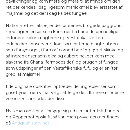
påvirkninger og kom mere og mere til at minde om den
ret der kendes i dag, ligesom maniokmel blev erstattet af
majsmel og det der i dag kaldes fungee.
Nationalretten afspejler derfor øernes brogede baggrund,
med ingredienser som kommer fra både de oprindelige
indianere, kolonimagterne og Vestafrika. Retten
indeholder konserveret kød, som briterne bragte til øen
som forsyninger, i form af corned beef og røget skinke og
så ingredienser som okra og aubergine, der kom med
slaverne fra Ghana (formodes det) og brugen af fungee
som udspringer af den Vestafrikanske fufu og er en ’tør
grød’ af majsmel.
I de originale opskrifter optræder der ingredienser som
grisetryne, men vi har valgt at følge de lidt mere moderne
versioner, som udelader disse.
Hvis man ønsker at forsøge sig ud i en autentisk Fungee
og Pepperpot opskrift, så kan man prøve den der findes
på
Antiguahisotry.net
.