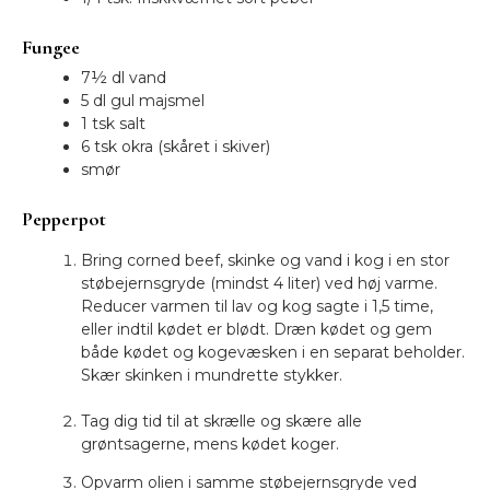
Fungee
7½ dl vand
5 dl gul majsmel
1 tsk salt
6 tsk okra (skåret i skiver)
smør
Pepperpot
Bring corned beef, skinke og vand i kog i en stor
støbejernsgryde (mindst 4 liter) ved høj varme.
Reducer varmen til lav og kog sagte i 1,5 time,
eller indtil kødet er blødt. Dræn kødet og gem
både kødet og kogevæsken i en separat beholder.
Skær skinken i mundrette stykker.
Tag dig tid til at skrælle og skære alle
grøntsagerne, mens kødet koger.
Opvarm olien i samme støbejernsgryde ved