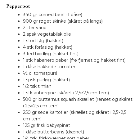
Pepperpot
340 gr corned beef (1 dåse)
900 gr røget skinke (skåret på langs)
2 liter vand
2 spsk vegetabilsk olie
1 stort løg (hakket)
4 stk forårsløg (hakket)
3 fed hvidløg (hakket fint)
1 stk habanero peber (frø fjernet og hakket fint)
1 dåse hakkede tomater
½ dl tomatpuré
1 spsk purløg (hakket)
1/2 tsk timian
1 stk aubergine (skåret i 2,5×2,5 cm tern)
500 gr butternut squash skrællet (renset og skåret
i 2,5×2,5 cm tern)
250 gr søde kartofler (skrællet og skåret i 2,5×2,5
cm tern)
125 gr frisk babyspinat
1 dåse butterbeans (drænet)
1/4 tsk. friskkværnet sort peber