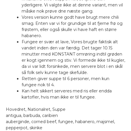
yderligere. Vi valgte ikke at denne variant, men vil
måske nok prøve dne næste gang.
Vores version kunne godt have brugt mere chili
smag. Enten var vi for grundige til at fjerne frø og
frøstem, eller også skulle vi have haft en større
habanero.
Fungee er svær at lave, Vores brugte faktisk alt
vandet inden den var færdig. Det tager 10.15
minutter med KONSTANT omrøring indtil grøden
er kogt igennem og stiv. Vi formede ikke til kugler,
da vi var lidt forsinkede, men servere blot i en skål
så folk selv kunne tage skefulde.
Retten giver suppe til 6 personer, men kun
fungee nok til 4.
Kan helt sikkert serveres med ris eller endda
kartofler, hvis man ikke er til fungee.
Hovedret, Nationalret, Suppe
antigua, barbuda, caribien
auberginde, corned beef, fungee, habanero, majsmel,
pepperpot, skinke