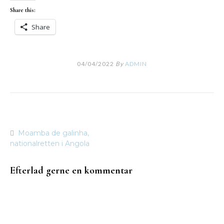
Share this:
Share
04/04/2022
By
ADMIN
Moamba de galinha,
Indlægsnavigation
nationalretten i Angola
Efterlad gerne en kommentar