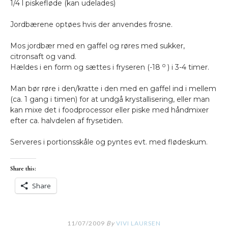
1/4 l piskefløde (kan udelades)
Jordbærene optøes hvis der anvendes frosne.
Mos jordbær med en gaffel og røres med sukker,
citronsaft og vand.
o
Hældes i en form og sættes i fryseren (-18
) i 3-4 timer.
Man bør røre i den/kratte i den med en gaffel ind i mellem
(ca. 1 gang i timen) for at undgå krystallisering, eller man
kan mixe det i foodprocessor eller piske med håndmixer
efter ca. halvdelen af frysetiden.
Serveres i portionsskåle og pyntes evt. med flødeskum.
Share this:
Share
11/07/2009
By
VIVI LAURSEN