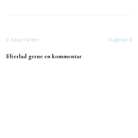
Saag Paneer
Rugbrød
Indlægsnavigation
Efterlad gerne en kommentar