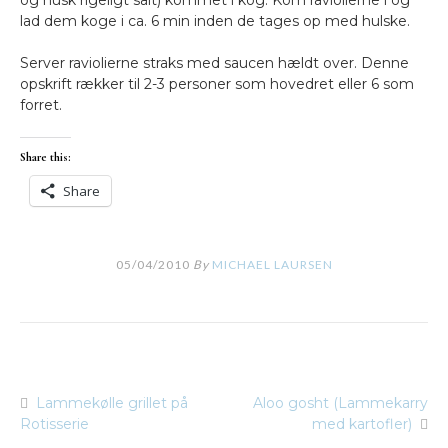
og husk rigeligt salt) kommet i kog. Kom raviolierne i og
lad dem koge i ca. 6 min inden de tages op med hulske.
Server raviolierne straks med saucen hældt over. Denne
opskrift rækker til 2-3 personer som hovedret eller 6 som
forret.
Share this:
Share
05/04/2010
By
MICHAEL LAURSEN
Lammekølle grillet på
Aloo gosht (Lammekarry
Indlægsnavigation
Rotisserie
med kartofler)