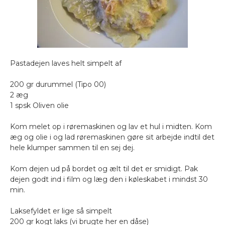
Pastadejen laves helt simpelt af
200 gr durummel (Tipo 00)
2 æg
1 spsk Oliven olie
Kom melet op i røremaskinen og lav et hul i midten. Kom
æg og olie i og lad røremaskinen gøre sit arbejde indtil det
hele klumper sammen til en sej dej.
Kom dejen ud på bordet og ælt til det er smidigt. Pak
dejen godt ind i film og læg den i køleskabet i mindst 30
min.
Laksefyldet er lige så simpelt
200 gr kogt laks (vi brugte her en dåse)