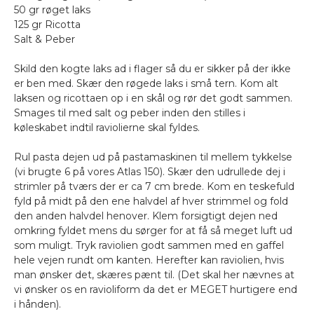
50 gr røget laks
125 gr Ricotta
Salt & Peber
Skild den kogte laks ad i flager så du er sikker på der ikke
er ben med. Skær den røgede laks i små tern. Kom alt
laksen og ricottaen op i en skål og rør det godt sammen.
Smages til med salt og peber inden den stilles i
køleskabet indtil raviolierne skal fyldes.
Rul pasta dejen ud på pastamaskinen til mellem tykkelse
(vi brugte 6 på vores Atlas 150). Skær den udrullede dej i
strimler på tværs der er ca 7 cm brede. Kom en teskefuld
fyld på midt på den ene halvdel af hver strimmel og fold
den anden halvdel henover. Klem forsigtigt dejen ned
omkring fyldet mens du sørger for at få så meget luft ud
som muligt. Tryk raviolien godt sammen med en gaffel
hele vejen rundt om kanten. Herefter kan raviolien, hvis
man ønsker det, skæres pænt til. (Det skal her nævnes at
vi ønsker os en ravioliform da det er MEGET hurtigere end
i hånden).