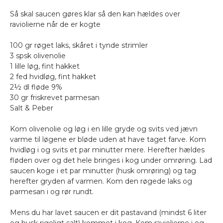
Så skal saucen gøres klar så den kan hældes over
raviolierne når de er kogte
100 gr røget laks, skåret i tynde strimler
3 spsk olivenolie
1 lille løg, fint hakket
2 fed hvidløg, fint hakket
2½ dl fløde 9%
30 gr friskrevet parmesan
Salt & Peber
Kom olivenolie og løg i en lille gryde og svits ved jævn
varme til løgene er bløde uden at have taget farve. Kom
hvidløg i og svits et par minutter mere. Herefter hældes
fløden over og det hele bringes i kog under omrøring. Lad
saucen koge i et par minutter (husk omrøring) og tag
herefter gryden af varmen. Kom den røgede laks og
parmesan i og rør rundt.
Mens du har lavet saucen er dit pastavand (mindst 6 liter